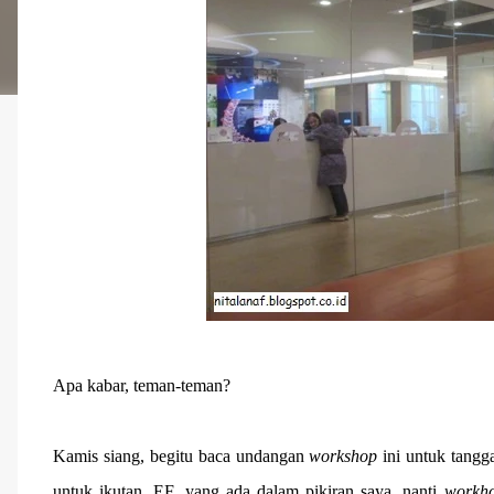
Apa kabar, teman-teman?
Kamis siang, begitu baca undangan
workshop
ini untuk tangg
untuk ikutan. EF, yang ada dalam pikiran saya, nanti
workh