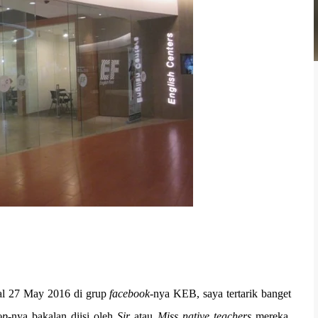
al 27 May 2016 di grup
facebook-
nya KEB, saya tertarik banget
op-
nya bakalan diisi oleh
Sir
atau
Miss native teachers
mereka.