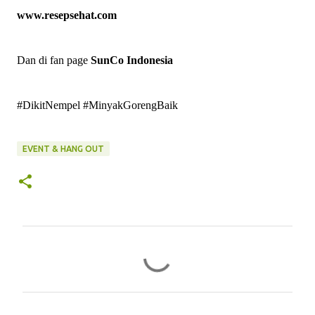
www.resepsehat.com
Dan di fan page
SunCo Indonesia
#DikitNempel #MinyakGorengBaik
EVENT & HANG OUT
C
o
m
m