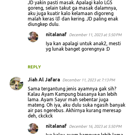
JD yakin pasti masak. Apalagi kalo LGS
m
goreng, selain takut ga masak dalamnya,
aku juga kuatir kalo kelamaan digoreng
e
malah keras 🤣 dan kering. JD paling enak
n
diungkep dulu.
t
nitalanaf
December 11, 2023 at 5:50 PM
s
Iya kan apalagi untuk anak2, mesti
yg lunak banget gorengnya :D
REPLY
Jiah Al Jafara
December 11, 2023 at 7:13 PM
Sama tergantung jenis ayamnya gak sih?
Kalau Ayam Kampung biasanya kan lebih
lama. Ayam Sayur mah sebentar juga
mateng. Oh iya, aku dulu suka ngasih banyak
air pas ngerebus. Akhirnya kurang meresap
deh, ckckck
nitalanaf
December 16, 2023 at 5:50 PM
Iya kalau ayam kampung lebih lama