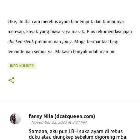
Oke, itu dia cara merebus ayam biar empuk dan bumbunya
meresap, kayak yang biasa saya masak. Plus rekomendasi jajan
chicken steak
premium nan
juicy
. Moga bermanfaat bagi
teman-teman semua ya. Makasih banyak udah mampir.
INFO KULINER
fanny Nila (dcatqueen.com)
C
November 22, 2023 at 3:21 PM
o
Samaaa, aku pun LBH suka ayam di rebus
duku atau diungkep sebelum digoreng mba.
m