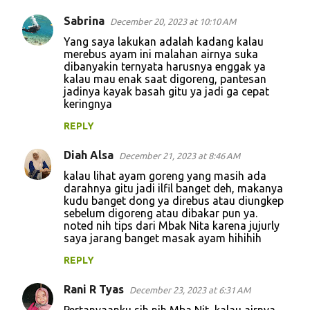
Sabrina
December 20, 2023 at 10:10 AM
Yang saya lakukan adalah kadang kalau
merebus ayam ini malahan airnya suka
dibanyakin ternyata harusnya enggak ya
kalau mau enak saat digoreng, pantesan
jadinya kayak basah gitu ya jadi ga cepat
keringnya
REPLY
Diah Alsa
December 21, 2023 at 8:46 AM
kalau lihat ayam goreng yang masih ada
darahnya gitu jadi ilfil banget deh, makanya
kudu banget dong ya direbus atau diungkep
sebelum digoreng atau dibakar pun ya.
noted nih tips dari Mbak Nita karena jujurly
saya jarang banget masak ayam hihihih
REPLY
Rani R Tyas
December 23, 2023 at 6:31 AM
Pertanyaanku sih nih Mba Nit, kalau airnya