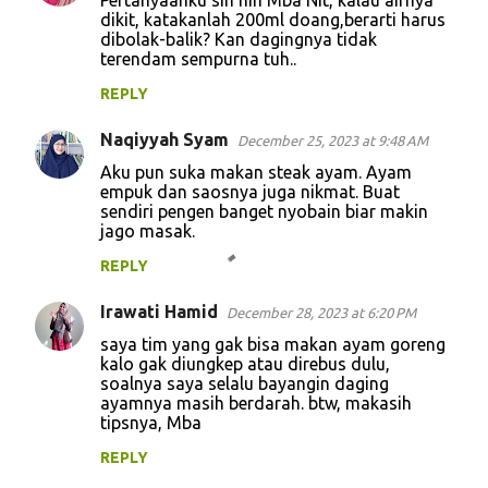
dikit, katakanlah 200ml doang,berarti harus
dibolak-balik? Kan dagingnya tidak
terendam sempurna tuh..
REPLY
Naqiyyah Syam
December 25, 2023 at 9:48 AM
Aku pun suka makan steak ayam. Ayam
empuk dan saosnya juga nikmat. Buat
sendiri pengen banget nyobain biar makin
jago masak.
REPLY
Irawati Hamid
December 28, 2023 at 6:20 PM
saya tim yang gak bisa makan ayam goreng
kalo gak diungkep atau direbus dulu,
soalnya saya selalu bayangin daging
ayamnya masih berdarah. btw, makasih
tipsnya, Mba
REPLY