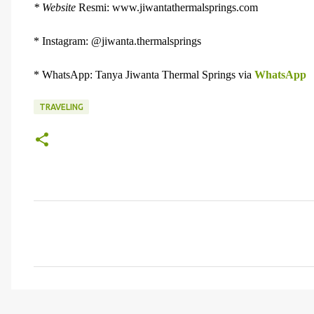
* Website
Resmi: www.jiwantathermalsprings.com
* Instagram: @jiwanta.thermalsprings
* WhatsApp: Tanya Jiwanta Thermal Springs via
WhatsApp
TRAVELING
C
o
m
m
e