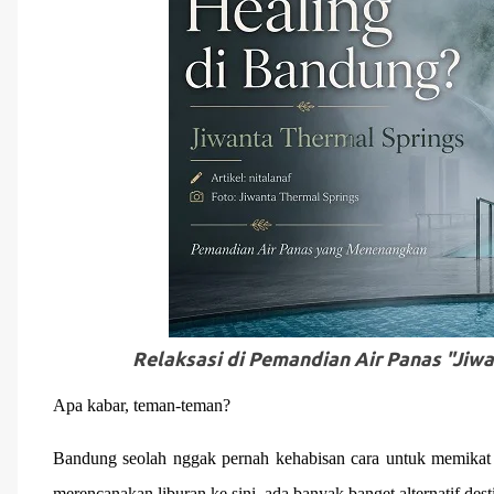
Relaksasi di Pemandian Air Panas "Ji
Apa kabar, teman-teman?
Bandung seolah nggak pernah kehabisan cara untuk memikat 
merencanakan liburan ke sini, ada banyak banget alternatif des