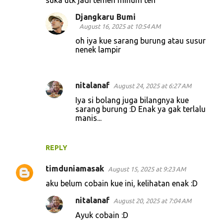
suka utk jadi temen minum teh
t
Djangkaru Bumi
s
August 16, 2025 at 10:54 AM
oh iya kue sarang burung atau susur
nenek lampir
nitalanaf
August 24, 2025 at 6:27 AM
Iya si bolang juga bilangnya kue
sarang burung :D Enak ya gak terlalu
manis...
REPLY
timduniamasak
August 15, 2025 at 9:23 AM
aku belum cobain kue ini, kelihatan enak :D
nitalanaf
August 20, 2025 at 7:04 AM
Ayuk cobain :D