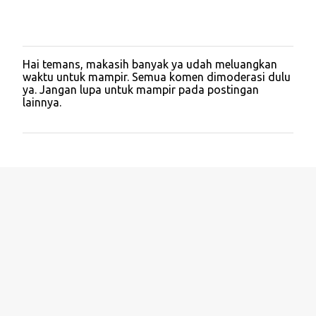
Hai temans, makasih banyak ya udah meluangkan
P
waktu untuk mampir. Semua komen dimoderasi dulu
o
ya. Jangan lupa untuk mampir pada postingan
s
lainnya.
t
a
C
o
m
m
e
n
t