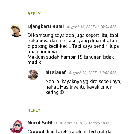
REPLY
Djangkaru Bumi
August 16, 2025 at 10:54 AM
Di kampung saya ada juga seperti itu, tapi
bahannya dari ubi jalar yang diparut atau
dipotong kecil-kecil. Tapi saya sendiri lupa
apa namanya.
Maklum sudah hampir 15 tahunan tidak
mudik
nitalanaf
August 20, 2025 at 7:02 AM
Nah ini kayaknya yg kira sebelunya,
haha... Hasilnya itu kayak bihun
kering :D
REPLY
Nurul Sufitri
August 21, 2025 at 10:51 AM
Oooooh kue kareh-kareh ini terbuat dari