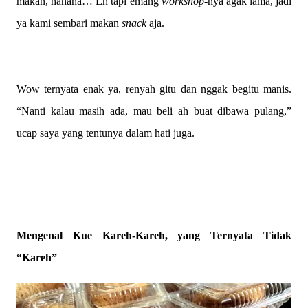
makan, hahaha… Eh tapi emang
workshop
-nya agak lama, jadi
ya kami sembari makan
snack
aja.
Wow ternyata enak ya, renyah gitu dan nggak begitu manis.
“Nanti kalau masih ada, mau beli ah buat dibawa pulang,”
ucap saya yang tentunya dalam hati juga.
Mengenal Kue Kareh-Kareh, yang Ternyata Tidak
“Kareh”