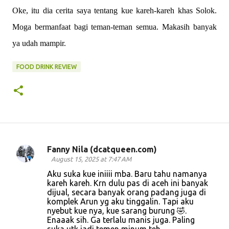
Oke, itu dia cerita saya tentang kue kareh-kareh khas Solok.
Moga bermanfaat bagi teman-teman semua. Makasih banyak
ya udah mampir.
FOOD DRINK REVIEW
Fanny Nila (dcatqueen.com)
C
August 15, 2025 at 7:47 AM
o
Aku suka kue iniiii mba. Baru tahu namanya
kareh kareh. Krn dulu pas di aceh ini banyak
m
dijual, secara banyak orang padang juga di
m
komplek Arun yg aku tinggalin. Tapi aku
nyebut kue nya, kue sarang burung 🤣.
e
Enaaak sih. Ga terlalu manis juga. Paling
n