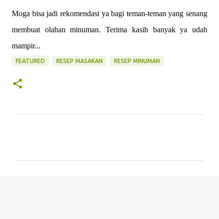
Moga bisa jadi rekomendasi ya bagi teman-teman yang senang
membuat olahan minuman. Terima kasih banyak ya udah
mampir...
FEATURED
RESEP MASAKAN
RESEP MINUMAN
C
o
m
m
e
n
t