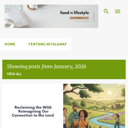
Skip to main content
HOME
TENTANG NITALANAF
Showing posts from January, 2026
VIEW ALL
P
o
s
t
s